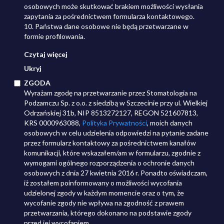
osobowych może skutkować brakiem możliwości wysłania
zapytania za pośrednictwem formularza kontaktowego.
10. Państwa dane osobowe nie będą przetwarzane w
formie profilowania.
Czytaj więcej
Ukryj
ZGODA
Wyrażam zgodę na przetwarzanie przez Stomatologia na
Podzamczu Sp. z o.o. z siedzibą w Szczecinie przy ul. Wielkiej
Odrzańskiej 31b, NIP 8513272127, REGON 521607813,
KRS 0000963088,
Polityka Prywatności
, moich danych
osobowych w celu udzielenia odpowiedzi na pytanie zadane
przez formularz kontaktowy za pośrednictwem kanałów
komunikacji, które wskazałem/am w formularzu, zgodnie z
wymogami ogólnego rozporządzenia o ochronie danych
osobowych z dnia 27 kwietnia 2016 r. Ponadto oświadczam,
iż zostałem poinformowany o możliwości wycofania
udzielonej zgody w każdym momencie oraz o tym, że
wycofanie zgody nie wpływa na zgodność z prawem
przetwarzania, którego dokonano na podstawie zgody
przed jej wycofaniem.