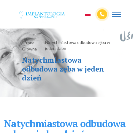
Natychmiastowa odbudowa zęba w
Strona
»
jeden dzień
Główna
Natychmiastowa
odbudowa zęba w jeden
dzień
Natychmiastowa odbudowa