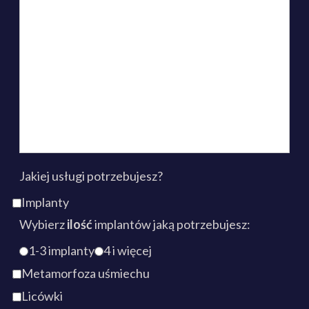
Jakiej usługi potrzebujesz?
Implanty
Wybierz
ilość
implantów jaką potrzebujesz:
1-3 implanty
4 i więcej
Metamorfoza uśmiechu
Licówki