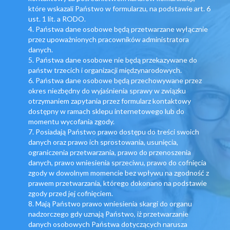
które wskazali Państwo w formularzu, na podstawie art. 6
ust. 1 lit. a RODO.
4. Państwa dane osobowe będą przetwarzane wyłącznie
przez upoważnionych pracowników administratora
danych.
5. Państwa dane osobowe nie będą przekazywane do
państw trzecich i organizacji międzynarodowych.
6. Państwa dane osobowe będą przechowywane przez
okres niezbędny do wyjaśnienia sprawy w związku
otrzymaniem zapytania przez formularz kontaktowy
dostępny w ramach sklepu internetowego lub do
momentu wycofania zgody.
7. Posiadają Państwo prawo dostępu do treści swoich
danych oraz prawo ich sprostowania, usunięcia,
ograniczenia przetwarzania, prawo do przenoszenia
danych, prawo wniesienia sprzeciwu, prawo do cofnięcia
zgody w dowolnym momencie bez wpływu na zgodność z
prawem przetwarzania, którego dokonano na podstawie
zgody przed jej cofnięciem.
8. Mają Państwo prawo wniesienia skargi do organu
nadzorczego gdy uznają Państwo, iż przetwarzanie
danych osobowych Państwa dotyczących narusza