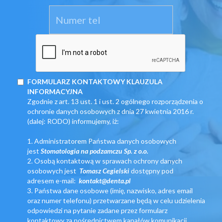
FORMULARZ KONTAKTOWY KLAUZULA
INFORMACYJNA
Zgodnie z art. 13 ust. 1 i ust. 2 ogólnego rozporządzenia o
ochronie danych osobowych z dnia 27 kwietnia 2016 r.
(dalej: RODO) informujemy, iż:
1. Administratorem Państwa danych osobowych
jest
Stomatologia na podzamczu Sp. z o.o.
2. Osobą kontaktową w sprawach ochrony danych
osobowych jest
Tomasz Cegielski
dostępny pod
adresem
e-mail:
kontakt@denta.pl
3. Państwa dane osobowe (imię, nazwisko, adres email
oraz numer telefonu) przetwarzane będą w celu udzielenia
odpowiedzi na pytanie zadane przez formularz
kontaktowy za pośrednictwem kanałów komunikacji,