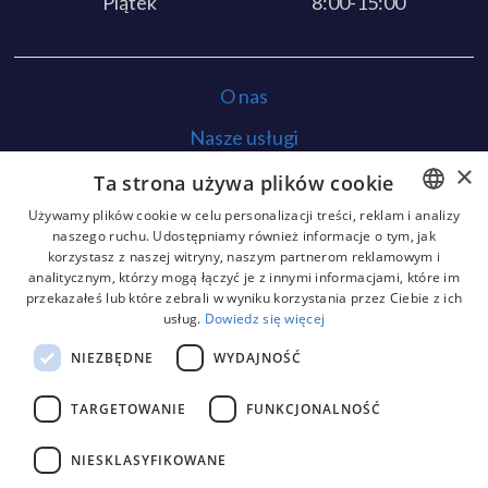
Piątek
8:00-15:00
O nas
Nasze usługi
×
Opinie
Ta strona używa plików cookie
Używamy plików cookie w celu personalizacji treści, reklam i analizy
Kontakt
naszego ruchu. Udostępniamy również informacje o tym, jak
POLISH
korzystasz z naszej witryny, naszym partnerom reklamowym i
Bezpieczeństwo rtg
analitycznym, którzy mogą łączyć je z innymi informacjami, które im
GERMAN
przekazałeś lub które zebrali w wyniku korzystania przez Ciebie z ich
Finansowanie
usług.
Dowiedz się więcej
ENGLISH
NIEZBĘDNE
WYDAJNOŚĆ
TARGETOWANIE
FUNKCJONALNOŚĆ
Wszystkie prawa zastrzeżone.
Stomatologia Na Podzamczu - Implanty Zębów.
Realizacja:
Trakido
2022.
NIESKLASYFIKOWANE