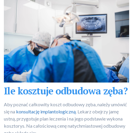
Ile kosztuje odbudowa zęba?
Aby poznać całkowity koszt odbudowy zęba, należy umówić
się na
konsultację implantologiczną
. Lekarz obejrzy jamę
ustną, przygotuje plan leczenia i na jego podstawie wykona
kosztorys. Na całościową cenę natychmiastowej odbudowy
zęba składa się: