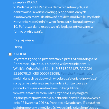
przepisy RODO.
9. Podanie przez Państwa danych osobowych jest
dobrowolne, a konsekwencją niepodania danych
osobowych może skutkować brakiem możliwości wysłania
zapytania za pośrednictwem formularza kontaktowego.
10. Państwa dane osobowe nie będą przetwarzane w
formie profilowania.
Czytaj więcej
Ukryj
ZGODA
Wyrażam zgodę na przetwarzanie przez Stomatologia na
Podzamczu Sp. z o.o. z siedzibą w Szczecinie przy ul.
Wielkiej Odrzańskiej 31b, NIP 8513272127, REGON
521607813, KRS 0000963088,
Polityka Prywatności
,
moich danych osobowych w celu udzielenia odpowiedzi
na pytanie zadane przez formularz kontaktowy za
pośrednictwem kanałów komunikacji, które
wskazałem/am w formularzu, zgodnie z wymogami
ogólnego rozporządzenia o ochronie danych osobowych z
dnia 27 kwietnia 2016 r. Ponadto oświadczam, iż zostałem
poinformowany o możliwości wycofania udzielonej zgody