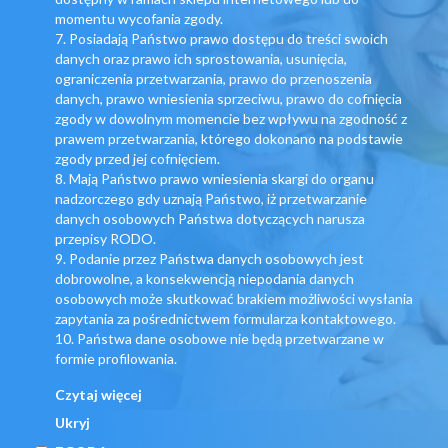
momentu wycofania zgody.
7. Posiadają Państwo prawo dostępu do treści swoich
danych oraz prawo ich sprostowania, usunięcia,
ograniczenia przetwarzania, prawo do przenoszenia
danych, prawo wniesienia sprzeciwu, prawo do cofnięcia
zgody w dowolnym momencie bez wpływu na zgodność z
prawem przetwarzania, którego dokonano na podstawie
zgody przed jej cofnięciem.
8. Mają Państwo prawo wniesienia skargi do organu
nadzorczego gdy uznają Państwo, iż przetwarzanie
danych osobowych Państwa dotyczących narusza
przepisy RODO.
9. Podanie przez Państwa danych osobowych jest
dobrowolne, a konsekwencją niepodania danych
osobowych może skutkować brakiem możliwości wysłania
zapytania za pośrednictwem formularza kontaktowego.
10. Państwa dane osobowe nie będą przetwarzane w
formie profilowania.
Czytaj więcej
Ukryj