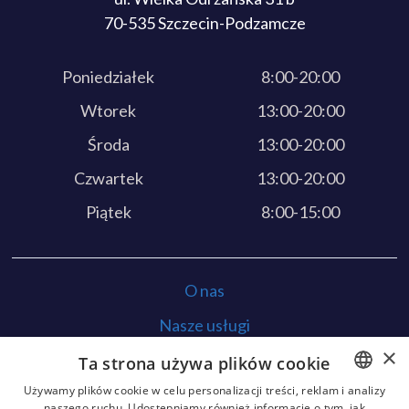
70-535 Szczecin-Podzamcze
Poniedziałek
8:00-20:00
Wtorek
13:00-20:00
Środa
13:00-20:00
Czwartek
13:00-20:00
Piątek
8:00-15:00
O nas
Nasze usługi
×
Opinie
Ta strona używa plików cookie
Używamy plików cookie w celu personalizacji treści, reklam i analizy
Kontakt
naszego ruchu. Udostępniamy również informacje o tym, jak