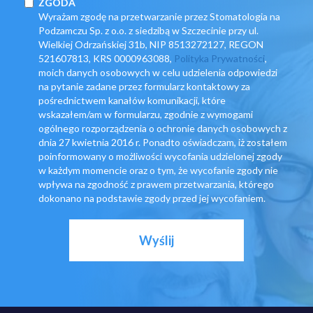
ZGODA
Wyrażam zgodę na przetwarzanie przez Stomatologia na
Podzamczu Sp. z o.o. z siedzibą w Szczecinie przy ul.
Wielkiej Odrzańskiej 31b, NIP 8513272127, REGON
521607813, KRS 0000963088,
Polityka Prywatności
,
moich danych osobowych w celu udzielenia odpowiedzi
na pytanie zadane przez formularz kontaktowy za
pośrednictwem kanałów komunikacji, które
wskazałem/am w formularzu, zgodnie z wymogami
ogólnego rozporządzenia o ochronie danych osobowych z
dnia 27 kwietnia 2016 r. Ponadto oświadczam, iż zostałem
poinformowany o możliwości wycofania udzielonej zgody
w każdym momencie oraz o tym, że wycofanie zgody nie
wpływa na zgodność z prawem przetwarzania, którego
dokonano na podstawie zgody przed jej wycofaniem.