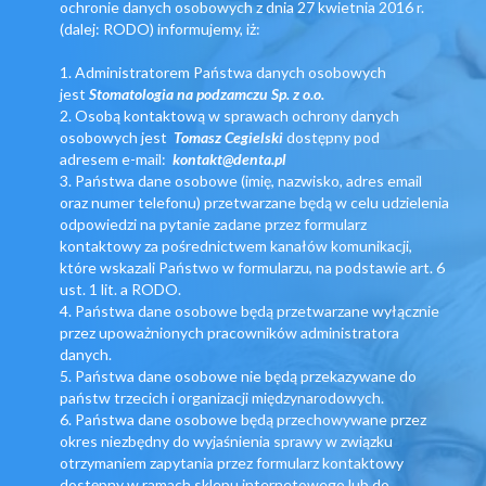
ochronie danych osobowych z dnia 27 kwietnia 2016 r.
(dalej: RODO) informujemy, iż:
1. Administratorem Państwa danych osobowych
jest
Stomatologia na podzamczu Sp. z o.o.
2. Osobą kontaktową w sprawach ochrony danych
osobowych jest
Tomasz Cegielski
dostępny pod
adresem
e-mail:
kontakt@denta.pl
3. Państwa dane osobowe (imię, nazwisko, adres email
oraz numer telefonu) przetwarzane będą w celu udzielenia
odpowiedzi na pytanie zadane przez formularz
kontaktowy za pośrednictwem kanałów komunikacji,
które wskazali Państwo w formularzu, na podstawie art. 6
ust. 1 lit. a RODO.
4. Państwa dane osobowe będą przetwarzane wyłącznie
przez upoważnionych pracowników administratora
danych.
5. Państwa dane osobowe nie będą przekazywane do
państw trzecich i organizacji międzynarodowych.
6. Państwa dane osobowe będą przechowywane przez
okres niezbędny do wyjaśnienia sprawy w związku
otrzymaniem zapytania przez formularz kontaktowy
dostępny w ramach sklepu internetowego lub do