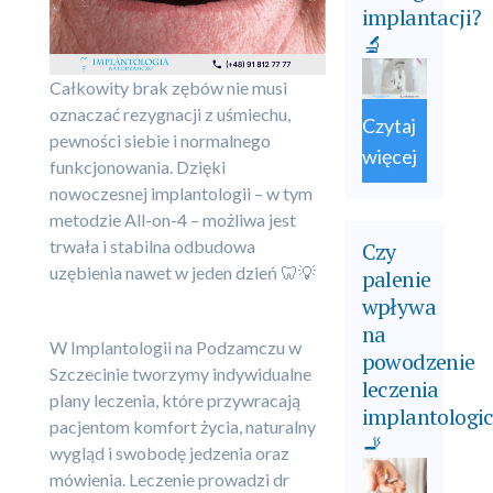
implantacji?
🔬
Całkowity brak zębów nie musi
oznaczać rezygnacji z uśmiechu,
Czytaj
pewności siebie i normalnego
więcej
funkcjonowania. Dzięki
nowoczesnej implantologii – w tym
metodzie All-on-4 – możliwa jest
trwała i stabilna odbudowa
Czy
uzębienia nawet w jeden dzień 🦷💡
palenie
wpływa
na
W Implantologii na Podzamczu w
powodzenie
Szczecinie tworzymy indywidualne
leczenia
plany leczenia, które przywracają
implantologi
pacjentom komfort życia, naturalny
🚬
wygląd i swobodę jedzenia oraz
mówienia. Leczenie prowadzi dr