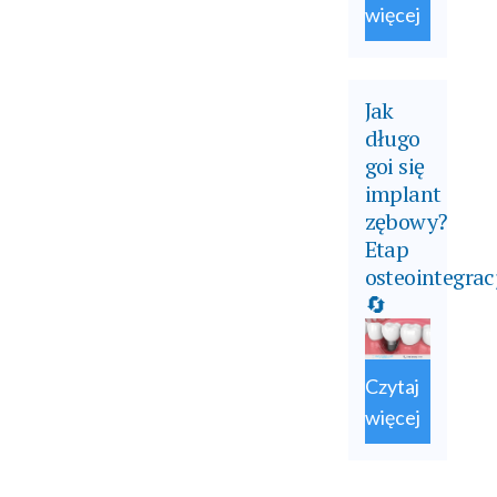
więcej
Jak
długo
goi się
implant
zębowy?
Etap
osteointegrac
🔄
Czytaj
więcej