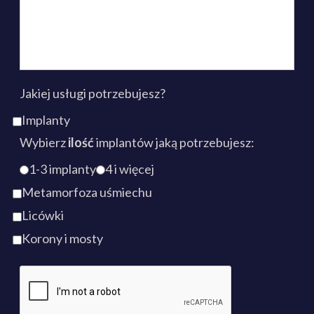
Jakiej usługi potrzebujesz?
Implanty
Wybierz
ilość
implantów jaką potrzebujesz:
1-3 implanty
4 i więcej
Metamorfoza uśmiechu
Licówki
Korony i mosty