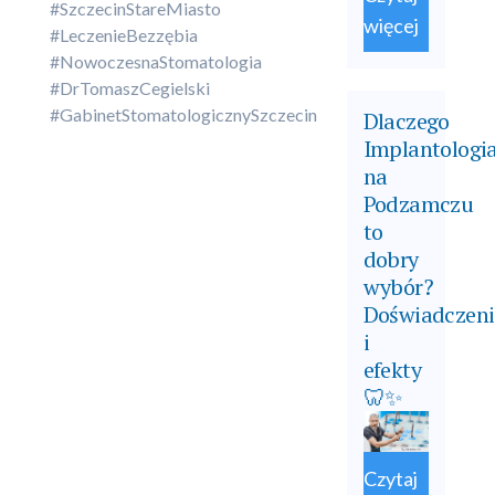
#SzczecinStareMiasto
więcej
#LeczenieBezzębia
#NowoczesnaStomatologia
#DrTomaszCegielski
#GabinetStomatologicznySzczecin
Dlaczego
Implantologi
na
Podzamczu
to
dobry
wybór?
Doświadczeni
i
efekty
🦷✨
Czytaj