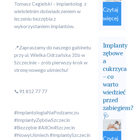
Tomasz Cegielski – implantolog z
Czytaj
wieloletnim doświadczeniem w
więcej
leczeniu bezzębia z
wykorzystaniem implantów.
Implanty
📍Zapraszamy do naszego gabinetu
zębowe
przy ul. Wielka Odrzańska 31b w
a
Szczecinie – zrób pierwszy krok w
cukrzyca
stronę nowego uśmiechu!
– co
warto
wiedzieć
📞91 812 77 77
przed
zabiegiem?
#ImplantologiaNaPodzamczu
🩺
#ImplantyZębówSzczecin
#Bezzębie #AllOn4Szczecin
#NowyUśmiech #ImplantySzczecin
Czytaj