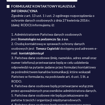
FORMULARZ KONTAKTOWY KLAUZULA
INFORMACYJNA
Zgodnie z art. 13 ust. 1 i ust. 2 ogólnego rozporządzenia o
ochronie danych osobowych z dnia 27 kwietnia 2016 r.
(dalej: RODO) informujemy, iż:
1. Administratorem Państwa danych osobowych
jest
Stomatologia na podzamczu Sp. z o.o.
2. Osobą kontaktową w sprawach ochrony danych
osobowych jest
Tomasz Cegielski
dostępny pod adresem
e-
mail:
kontakt@denta.pl
3. Państwa dane osobowe (imię, nazwisko, adres email oraz
numer telefonu) przetwarzane będą w celu udzielenia
odpowiedzi na pytanie zadane przez formularz kontaktowy
za pośrednictwem kanałów komunikacji, które wskazali
Państwo w formularzu, na podstawie art. 6 ust. 1 lit. a
RODO.
4. Państwa dane osobowe będą przetwarzane wyłącznie
przez upoważnionych pracowników administratora danych.
5. Państwa dane osobowe nie będą przekazywane do
państw trzecich i organizacji międzynarodowych.
6. Państwa dane osobowe będą przechowywane przez