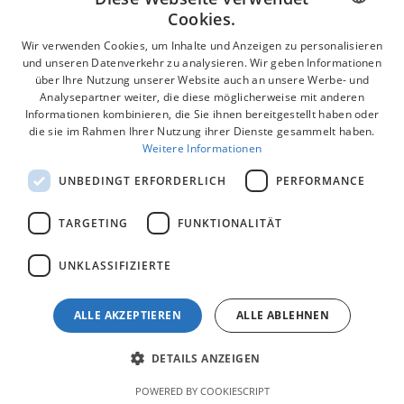
Cookies.
Rückmeldung
Wir verwenden Cookies, um Inhalte und Anzeigen zu personalisieren
POLISH
und unseren Datenverkehr zu analysieren. Wir geben Informationen
Kontakt
über Ihre Nutzung unserer Website auch an unsere Werbe- und
GERMAN
Analysepartner weiter, die diese möglicherweise mit anderen
Sicherheit beim Röntgen
Informationen kombinieren, die Sie ihnen bereitgestellt haben oder
ENGLISH
die sie im Rahmen Ihrer Nutzung ihrer Dienste gesammelt haben.
Finanzierung
Weitere Informationen
UNBEDINGT ERFORDERLICH
PERFORMANCE
TARGETING
FUNKTIONALITÄT
Alle Rechte vorbehalten.
Stomatologia Na Podzamczu — Zahnimplantate.
Durchführung: Trakido 2022.
UNKLASSIFIZIERTE
Regeln für den Besuch
ALLE AKZEPTIEREN
ALLE ABLEHNEN
DETAILS ANZEIGEN
POWERED BY COOKIESCRIPT