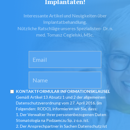
Implantaten!
Interessante Artikel und Neuigkeiten über
Implantatbehandlung.
Nützliche Ratschläge unseres Spezialisten- Dr. n.
med. Tomasz Cegielski, MSc.
KONTAKTFORMULAR INFORMATIONSKLAUSEL
Gemäß Artikel 13 Absatz 1 und 2 der allgemeinen
Datenschutzverordnung vom 27. April 2016. (im
Folgenden: RODO), informieren wir Sie, dass:
1. Der Verwalter Ihrer personenbezogenen Daten
Stomatologia na Podzamczu Sp. z o.o. ist.
2. Der Ansprechpartner in Sachen Datenschutz ist