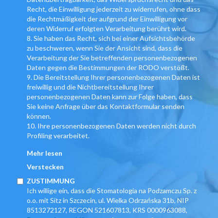
Recht, die Einwilligung jederzeit zu widerrufen, ohne dass
die Rechtmäßigkeit der aufgrund der Einwilligung vor
deren Widerruf erfolgten Verarbeitung berührt wird.
8. Sie haben das Recht, sich bei einer Aufsichtsbehörde
zu beschweren, wenn Sie der Ansicht sind, dass die
Verarbeitung der Sie betreffenden personenbezogenen
Daten gegen die Bestimmungen der RODO verstößt.
9. Die Bereitstellung Ihrer personenbezogenen Daten ist
freiwillig und die Nichtbereitstellung Ihrer
personenbezogenen Daten kann zur Folge haben, dass
Sie keine Anfrage über das Kontaktformular senden
können.
10. Ihre personenbezogenen Daten werden nicht durch
Profiling verarbeitet.
Mehr lesen
Verstecken
ZUSTIMMUNG
Ich willige ein, dass die Stomatologia na Podzamczu Sp. z
o.o. mit Sitz in Szczecin, ul. Wielka Odrzańska 31b, NIP
8513272127, REGON 521607813, KRS 0000963088,